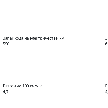
Запас хода на электричестве, км
З
550
6
Разгон до 100 км/ч, с
Р
4,3
4