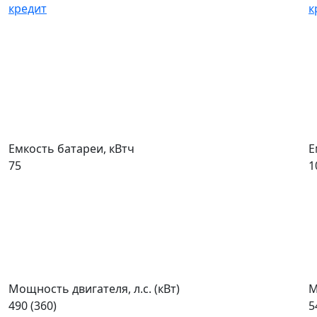
кредит
к
Емкость батареи, кВтч
Е
75
1
Мощность двигателя, л.с. (кВт)
М
490 (360)
5