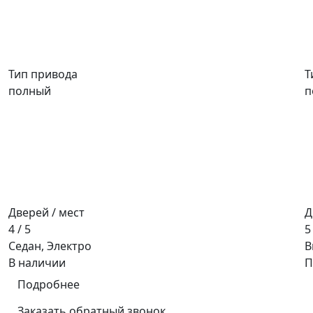
Тип привода
Т
полный
п
Дверей / мест
Д
4 / 5
5
Седан, Электро
В
В наличии
П
Подробнее
Заказать обратный звонок