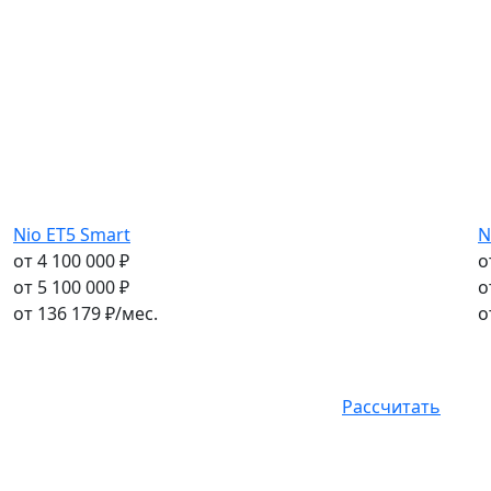
Nio ET5 Smart
N
от 4 100 000 ₽
о
от 5 100 000 ₽
о
от
136 179
₽/мес.
о
Рассчитать