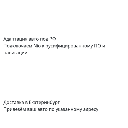
Адаптация авто под РФ
Подключаем Nio к русифицированному ПО и
навигации
Доставка в Екатеринбург
С
Привезём ваш авто по указанному адресу
П
д